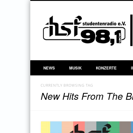
Facebook
Twitter
Blog des hsf studentenradio e.V. Ilmenau
NEWS
MUSIK
KONZERTE
CURRENTLY BROWSING TAG
New Hits From The B